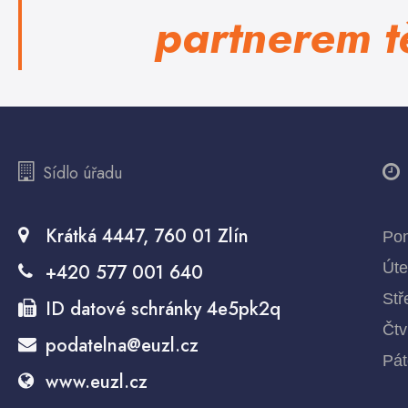
partnerem tě
Sídlo úřadu
P
Krátká 4447, 760 01 Zlín
Pon
Úte
+420 577 001 640
Stř
ID datové schránky 4e5pk2q
Čtv
podatelna@euzl.cz
Pát
www.euzl.cz