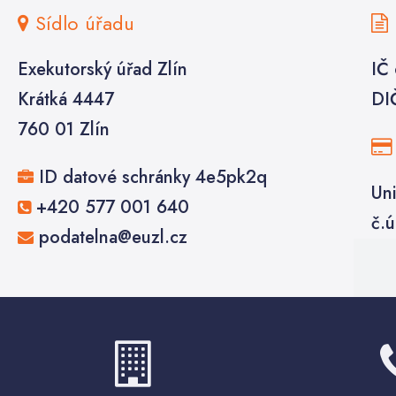
Sídlo úřadu
Exekutorský úřad Zlín
IČ
Krátká 4447
DI
760 01 Zlín
ID datové schránky 4e5pk2q
Uni
+420 577 001 640
č.
podatelna@euzl.cz