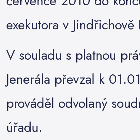
července 2010 do konce
exekutora v Jindřichově
V souladu s platnou pr
Jenerála převzal k 01.0
prováděl odvolaný soudn
úřadu.